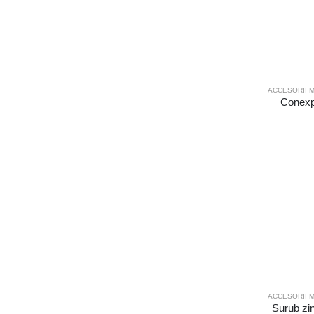
ACCESORII M
Conexp
ACCESORII M
Surub zi