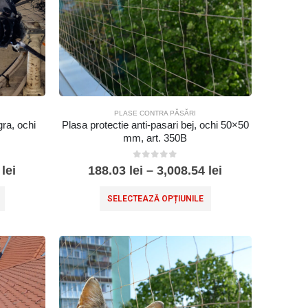
PLASE CONTRA PĂSĂRI
gra, ochi
Plasa protectie anti-pasari bej, ochi 50×50
mm, art. 350B
0
out of 5
4
lei
188.03
lei
–
3,008.54
lei
SELECTEAZĂ OPȚIUNILE