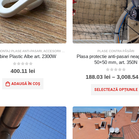
ONTAJ PLASE ANTI-PASARI
,
ACCESORII MONTAJ PLASE SPORT
PLASE CONTRA PĂSĂRI
bine Plastic Albe art. 2300W
Plasa protectie anti-pasari nea
50×50 mm, art. 350N
0
out of 5
400.11
lei
0
out of 5
188.03
lei
–
3,008.5
ADAUGĂ ÎN COȘ
SELECTEAZĂ OPȚIUNILE