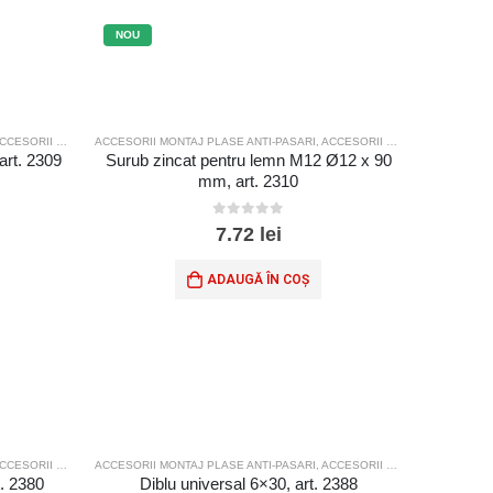
NOU
ESORII MONTAJ PLASE SPORT
ACCESORII MONTAJ PLASE ANTI-PASARI
,
ACCESORII MONTAJ PLASE SPORT
rt. 2309
Surub zincat pentru lemn M12 Ø12 x 90
mm, art. 2310
0
out of 5
7.72
lei
ADAUGĂ ÎN COȘ
ESORII MONTAJ PLASE SPORT
ACCESORII MONTAJ PLASE ANTI-PASARI
,
ACCESORII MONTAJ PLASE SPORT
. 2380
Diblu universal 6×30, art. 2388