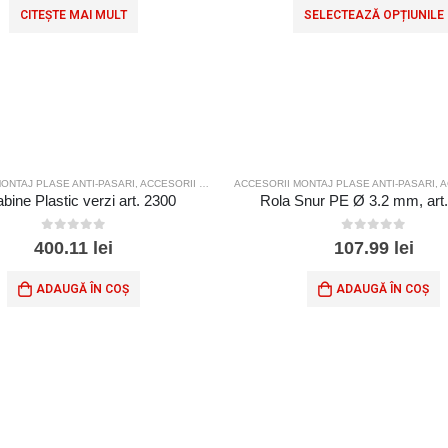
CITEȘTE MAI MULT
SELECTEAZĂ OPȚIUNILE
ONTAJ PLASE ANTI-PASARI
,
ACCESORII MONTAJ PLASE SPORT
ACCESORII MONTAJ PLASE ANTI-PASARI
,
ACC
bine Plastic verzi art. 2300
Rola Snur PE Ø 3.2 mm, art
0
out of 5
0
out of 5
400.11
lei
107.99
lei
ADAUGĂ ÎN COȘ
ADAUGĂ ÎN COȘ