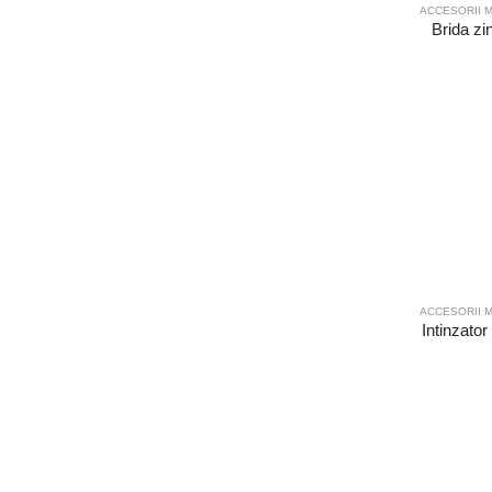
ACCESORII M
Brida zi
ACCESORII M
Intinzato