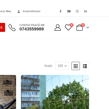
osul Meu
Autentificare
CONTACTEAZĂ-NE
0
0
0743559989
Arată: