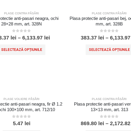
PLASE CONTRA PĂSĂRI
PLASE CONTRA PĂSĂRI
otectie anti-pasari neagra, ochi
Plasa protectie anti-pasari bej, 
28×28 mm, art. 328N
mm, art. 328B
0
out of 5
0
out of 5
3.37
lei
–
6,133.97
lei
383.37
lei
–
6,133.9
SELECTEAZĂ OPȚIUNILE
SELECTEAZĂ OPȚIUNILE
PLASE VOLIERE PĂSĂRI
PLASE CONTRA PĂSĂRI
ectie anti-pasari neagra, fir Ø 1.2
Plasa protectie anti-pasari ve
chi 100×100 mm, art. 712/10
13×13 mm, art. 313
0
out of 5
0
out of 5
5.47
lei
869.80
lei
–
2,172.8