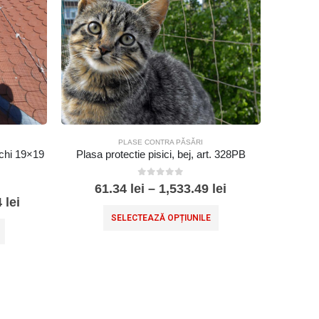
PLASE CONTRA PĂSĂRI
ochi 19×19
Plasa protectie pisici, bej, art. 328PB
0
out of 5
61.34
lei
–
1,533.49
lei
4
lei
SELECTEAZĂ OPȚIUNILE