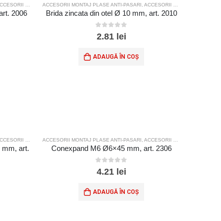
ESORII MONTAJ PLASE SPORT
ACCESORII MONTAJ PLASE ANTI-PASARI
,
ACCESORII MONTAJ PLASE SPORT
art. 2006
Brida zincata din otel Ø 10 mm, art. 2010
0
out of 5
2.81
lei
ADAUGĂ ÎN COȘ
ESORII MONTAJ PLASE SPORT
ACCESORII MONTAJ PLASE ANTI-PASARI
,
ACCESORII MONTAJ PLASE SPORT
5 mm, art.
Conexpand M6 Ø6×45 mm, art. 2306
0
out of 5
4.21
lei
ADAUGĂ ÎN COȘ