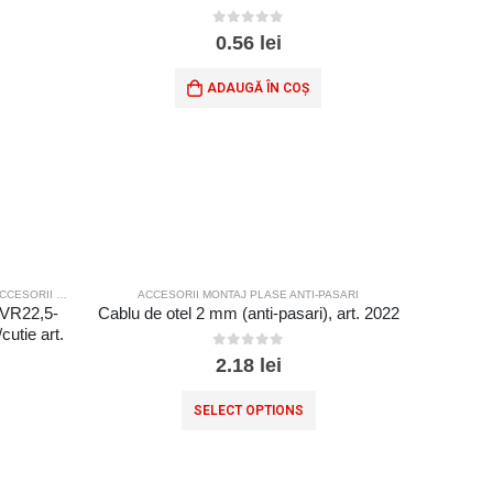
0
out of 5
0.56
lei
ADAUGĂ ÎN COȘ
ESORII MONTAJ PLASE SPORT
ACCESORII MONTAJ PLASE ANTI-PASARI
e VR22,5-
Cablu de otel 2 mm (anti-pasari), art. 2022
utie art.
0
out of 5
2.18
lei
SELECT OPTIONS