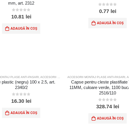
mm, art. 2312
0
out of 5
0.77
lei
0
out of 5
10.81
lei
ADAUGĂ ÎN COȘ
ADAUGĂ ÎN COȘ
ONTAJ PLASE ANTI-PASARI
,
ACCESORII MONTAJ PLASE SPORT
ACCESORII MONTAJ PLASE ANTI-PASARI
,
ACC
 plastic (negru) 100 x 2.5, art.
Capse pentru cleste plastifiat
2340/2
11MM, culoare verde, 1100 buc/c
2516/110
0
out of 5
16.30
lei
0
out of 5
328.74
lei
ADAUGĂ ÎN COȘ
ADAUGĂ ÎN COȘ