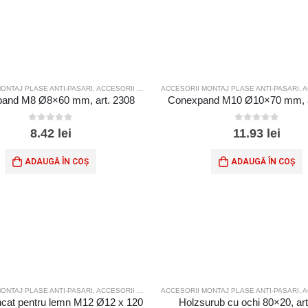
ONTAJ PLASE ANTI-PASARI
,
ACCESORII MONTAJ PLASE SPORT
ACCESORII MONTAJ PLASE ANTI-PASARI
,
ACC
and M8 Ø8×60 mm, art. 2308
Conexpand M10 Ø10×70 mm, a
0
out of 5
0
out of 5
8.42
lei
11.93
lei
ADAUGĂ ÎN COȘ
ADAUGĂ ÎN COȘ
ONTAJ PLASE ANTI-PASARI
,
ACCESORII MONTAJ PLASE SPORT
ACCESORII MONTAJ PLASE ANTI-PASARI
,
ACC
ncat pentru lemn M12 Ø12 x 120
Holzsurub cu ochi 80×20, art