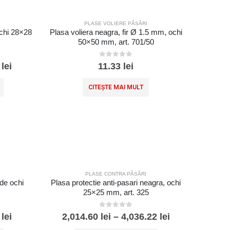
PLASE VOLIERE PĂSĂRI
ochi 28×28
Plasa voliera neagra, fir Ø 1.5 mm, ochi
50×50 mm, art. 701/50
0
out of 5
7
lei
11.33
lei
CITEȘTE MAI MULT
PLASE CONTRA PĂSĂRI
rde ochi
Plasa protectie anti-pasari neagra, ochi
25×25 mm, art. 325
0
out of 5
2
lei
2,014.60
lei
–
4,036.22
lei