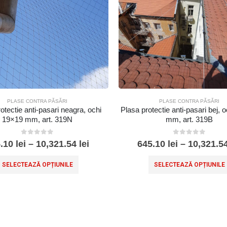
PLASE CONTRA PĂSĂRI
PLASE CONTRA PĂSĂRI
otectie anti-pasari neagra, ochi
Plasa protectie anti-pasari bej, 
19×19 mm, art. 319N
mm, art. 319B
0
out of 5
0
out of 5
5.10
lei
–
10,321.54
lei
645.10
lei
–
10,321.5
SELECTEAZĂ OPȚIUNILE
SELECTEAZĂ OPȚIUNILE