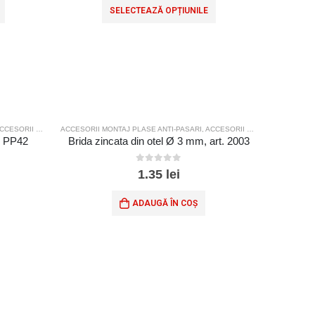
SELECTEAZĂ OPȚIUNILE
ESORII MONTAJ PLASE SPORT
ACCESORII MONTAJ PLASE ANTI-PASARI
,
ACCESORII MONTAJ PLASE SPORT
. PP42
Brida zincata din otel Ø 3 mm, art. 2003
0
out of 5
1.35
lei
ADAUGĂ ÎN COȘ