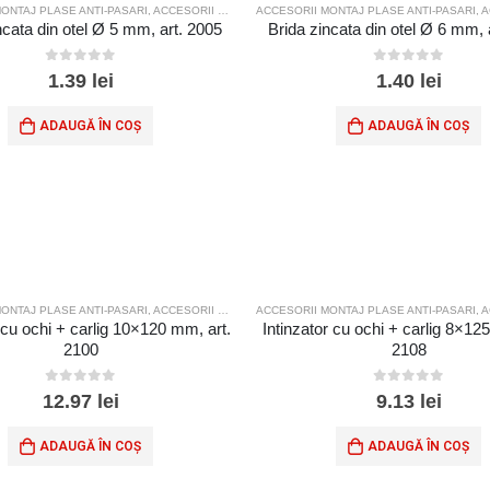
ONTAJ PLASE ANTI-PASARI
,
ACCESORII MONTAJ PLASE SPORT
ACCESORII MONTAJ PLASE ANTI-PASARI
,
ACC
ncata din otel Ø 5 mm, art. 2005
Brida zincata din otel Ø 6 mm, 
0
out of 5
0
out of 5
1.39
lei
1.40
lei
ADAUGĂ ÎN COȘ
ADAUGĂ ÎN COȘ
ONTAJ PLASE ANTI-PASARI
,
ACCESORII MONTAJ PLASE SPORT
ACCESORII MONTAJ PLASE ANTI-PASARI
,
ACC
r cu ochi + carlig 10×120 mm, art.
Intinzator cu ochi + carlig 8×12
2100
2108
0
out of 5
0
out of 5
12.97
lei
9.13
lei
ADAUGĂ ÎN COȘ
ADAUGĂ ÎN COȘ