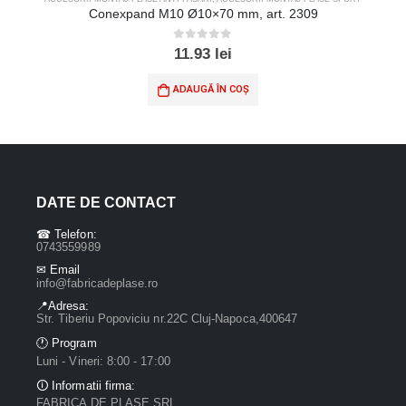
Conexpand M10 Ø10×70 mm, art. 2309
0
out of 5
11.93
lei
ADAUGĂ ÎN COȘ
DATE DE CONTACT
☎ Telefon:
0743559989
✉ Email
info@fabricadeplase.ro
📍Adresa:
Str. Tiberiu Popoviciu nr.22C Cluj-Napoca,400647
🕐 Program
Luni - Vineri: 8:00 - 17:00
🛈 Informatii firma:
FABRICA DE PLASE SRL