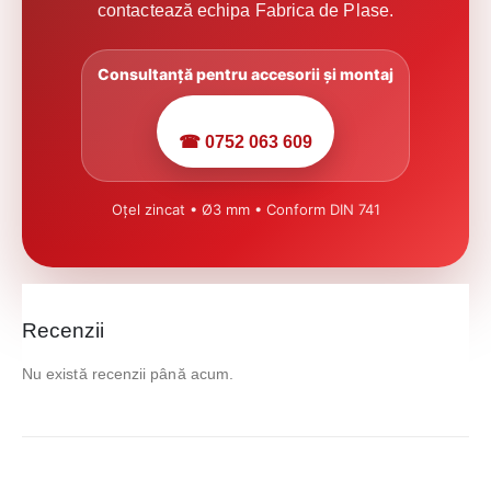
contactează echipa Fabrica de Plase.
Consultanță pentru accesorii și montaj
☎ 0752 063 609
Oțel zincat • Ø3 mm • Conform DIN 741
Recenzii
Nu există recenzii până acum.