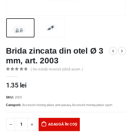
Brida zincata din otel Ø 3
mm, art. 2003
( Nu există recenzii până acum. )
0
out of 5
1.35
lei
SKU:
2003
Categorii:
Accesorii montaj plase anti-pasari
,
Accesorii montaj plase sport
ADAUGĂ ÎN COȘ