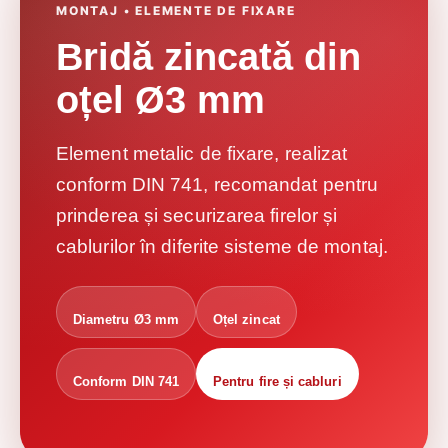
MONTAJ • ELEMENTE DE FIXARE
Bridă zincată din
oțel Ø3 mm
Element metalic de fixare, realizat
conform DIN 741, recomandat pentru
prinderea și securizarea firelor și
cablurilor în diferite sisteme de montaj.
Diametru Ø3 mm
Oțel zincat
Conform DIN 741
Pentru fire și cabluri