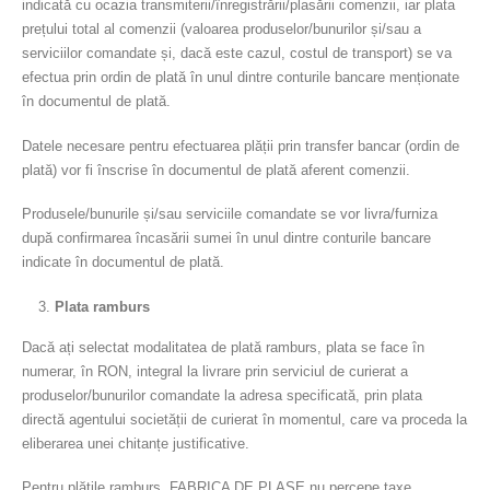
indicată cu ocazia transmiterii/înregistrării/plasării comenzii, iar plata
prețului total al comenzii (valoarea produselor/bunurilor și/sau a
serviciilor comandate și, dacă este cazul, costul de transport) se va
efectua prin ordin de plată în unul dintre conturile bancare menționate
în documentul de plată.
Datele necesare pentru efectuarea plății prin transfer bancar (ordin de
plată) vor fi înscrise în documentul de plată aferent comenzii.
Produsele/bunurile și/sau serviciile comandate se vor livra/furniza
după confirmarea încasării sumei în unul dintre conturile bancare
indicate în documentul de plată.
Plata ramburs
Dacă ați selectat modalitatea de plată ramburs, plata se face în
numerar, în RON, integral la livrare prin serviciul de curierat a
produselor/bunurilor comandate la adresa specificată, prin plata
directă agentului societății de curierat în momentul, care va proceda la
eliberarea unei chitanțe justificative.
Pentru plățile ramburs, FABRICA DE PLASE nu percepe taxe