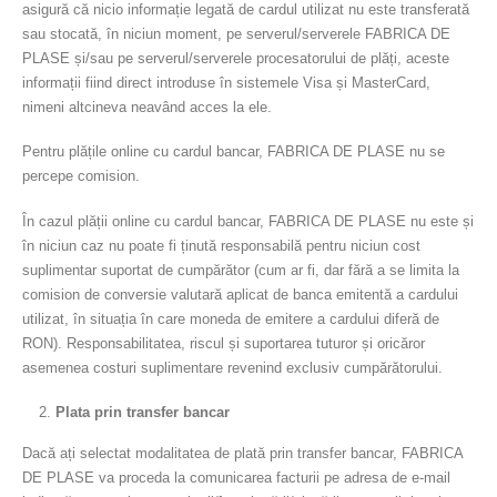
asigură că nicio informație legată de cardul utilizat nu este transferată
sau stocată, în niciun moment, pe serverul/serverele FABRICA DE
PLASE și/sau pe serverul/serverele procesatorului de plăți, aceste
informații fiind direct introduse în sistemele Visa și MasterCard,
nimeni altcineva neavând acces la ele.
Pentru plățile online cu cardul bancar, FABRICA DE PLASE nu se
percepe comision.
În cazul plății online cu cardul bancar, FABRICA DE PLASE nu este și
în niciun caz nu poate fi ținută responsabilă pentru niciun cost
suplimentar suportat de cumpărător (cum ar fi, dar fără a se limita la
comision de conversie valutară aplicat de banca emitentă a cardului
utilizat, în situația în care moneda de emitere a cardului diferă de
RON). Responsabilitatea, riscul și suportarea tuturor și oricăror
asemenea costuri suplimentare revenind exclusiv cumpărătorului.
Plata prin transfer bancar
Dacă ați selectat modalitatea de plată prin transfer bancar, FABRICA
DE PLASE va proceda la comunicarea facturii pe adresa de e-mail