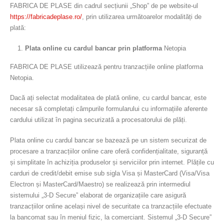
FABRICA DE PLASE din cadrul secțiunii „Shop” de pe website-ul
https://fabricadeplase.ro/
, prin utilizarea următoarelor modalități de
plată:
Plata online cu cardul bancar prin platforma
Netopia
FABRICA DE PLASE utilizează pentru tranzacțiile online platforma
Netopia.
Dacă ați selectat modalitatea de plată online, cu cardul bancar, este
necesar să completați câmpurile formularului cu informațiile aferente
cardului utilizat în pagina securizată a procesatorului de plăți.
Plata online cu cardul bancar se bazează pe un sistem securizat de
procesare a tranzacțiilor online care oferă confidențialitate, siguranță
și simplitate în achiziția produselor și serviciilor prin internet. Plățile cu
carduri de credit/debit emise sub sigla Visa și MasterCard (Visa/Visa
Electron și MasterCard/Maestro) se realizează prin intermediul
sistemului „3-D Secure” elaborat de organizațiile care asigură
tranzacțiilor online același nivel de securitate ca tranzacțiile efectuate
la bancomat sau în meniul fizic, la comerciant. Sistemul „3-D Secure”