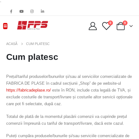
`
0
0
ACASĂ
CUM PLATESC
Cum platesc
Prețul/tariful produselor/bunurilor și/sau al serviciilor comercializate de
FABRICA DE PLASE în cadrul secțiunii „Shop” de pe website-ul
https://fabricadeplase.ro/
este în RON, include cota legală de TVA, și
exclude costurile de transport/livrare și costurile altor servicii opționale
care pot fi selectate, după caz.
Totalul de plată de la momentul plasării comenzii va cuprinde prețul
comenzii împreună cu tariful de transport/livrare, dacă este cazul.
Puteți cumpăra produsele/bunurile și/sau serviciile comercializate de