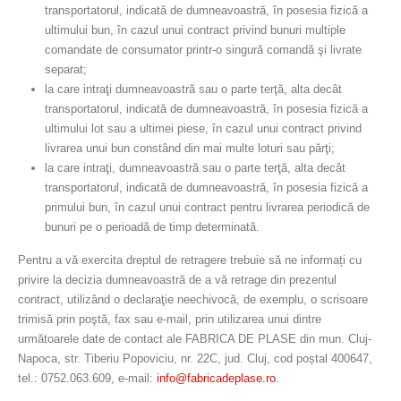
transportatorul, indicată de dumneavoastră, în posesia fizică a
ultimului bun, în cazul unui contract privind bunuri multiple
comandate de consumator printr-o singură comandă şi livrate
separat;
la care intraţi dumneavoastră sau o parte terţă, alta decât
transportatorul, indicată de dumneavoastră, în posesia fizică a
ultimului lot sau a ultimei piese, în cazul unui contract privind
livrarea unui bun constând din mai multe loturi sau părţi;
la care intraţi, dumneavoastră sau o parte terţă, alta decât
transportatorul, indicată de dumneavoastră, în posesia fizică a
primului bun, în cazul unui contract pentru livrarea periodică de
bunuri pe o perioadă de timp determinată.
Pentru a vă exercita dreptul de retragere trebuie să ne informați cu
privire la decizia dumneavoastră de a vă retrage din prezentul
contract, utilizând o declaraţie neechivocă, de exemplu, o scrisoare
trimisă prin poştă, fax sau e-mail, prin utilizarea unui dintre
următoarele date de contact ale FABRICA DE PLASE din mun. Cluj-
Napoca, str. Tiberiu Popoviciu, nr. 22C, jud. Cluj, cod poștal 400647,
tel.: 0752.063.609, e-mail:
info@fabricadeplase.ro
.