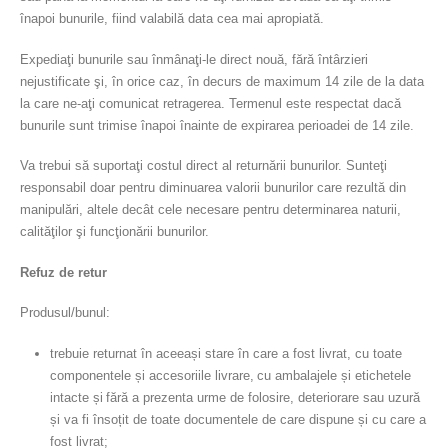
înapoi bunurile, fiind valabilă data cea mai apropiată.
Expediaţi bunurile sau înmânaţi-le direct nouă, fără întârzieri
nejustificate şi, în orice caz, în decurs de maximum 14 zile de la data
la care ne-aţi comunicat retragerea. Termenul este respectat dacă
bunurile sunt trimise înapoi înainte de expirarea perioadei de 14 zile.
Va trebui să suportaţi costul direct al returnării bunurilor. Sunteţi
responsabil doar pentru diminuarea valorii bunurilor care rezultă din
manipulări, altele decât cele necesare pentru determinarea naturii,
calităţilor şi funcţionării bunurilor.
Refuz de retur
Produsul/bunul:
trebuie returnat în aceeași stare în care a fost livrat, cu toate
componentele și accesoriile livrare, cu ambalajele și etichetele
intacte și fără a prezenta urme de folosire, deteriorare sau uzură
și va fi însoțit de toate documentele de care dispune și cu care a
fost livrat;