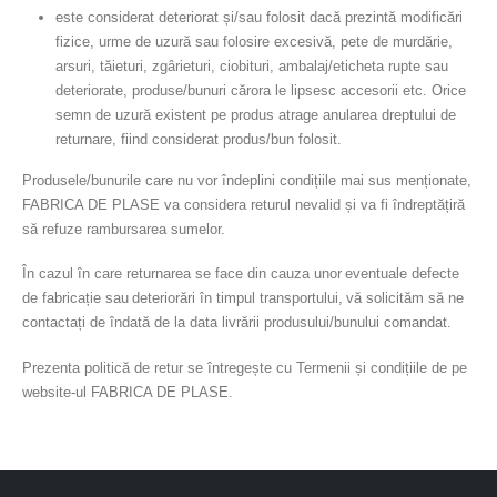
este considerat deteriorat și/sau folosit dacă prezintă modificări
fizice, urme de uzură sau folosire excesivă, pete de murdărie,
arsuri, tăieturi, zgârieturi, ciobituri, ambalaj/eticheta rupte sau
deteriorate, produse/bunuri cărora le lipsesc accesorii etc. Orice
semn de uzură existent pe produs atrage anularea dreptului de
returnare, fiind considerat produs/bun folosit.
Produsele/bunurile care nu vor îndeplini condițiile mai sus menționate,
FABRICA DE PLASE va considera returul nevalid și va fi îndreptățiră
să refuze rambursarea sumelor.
În cazul în care returnarea se face din cauza unor eventuale defecte
de fabricație sau deteriorări în timpul transportului, vă solicităm să ne
contactați de îndată de la data livrării produsului/bunului comandat.
Prezenta politică de retur se întregește cu Termenii și condițiile de pe
website-ul FABRICA DE PLASE.