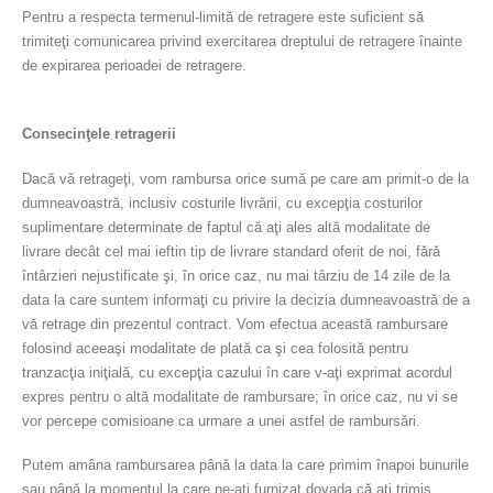
Pentru a respecta termenul-limită de retragere este suficient să
trimiteţi comunicarea privind exercitarea dreptului de retragere înainte
de expirarea perioadei de retragere.
Consecinţele retragerii
Dacă vă retrageţi, vom rambursa orice sumă pe care am primit-o de la
dumneavoastră, inclusiv costurile livrării, cu excepţia costurilor
suplimentare determinate de faptul că aţi ales altă modalitate de
livrare decât cel mai ieftin tip de livrare standard oferit de noi, fără
întârzieri nejustificate şi, în orice caz, nu mai târziu de 14 zile de la
data la care suntem informaţi cu privire la decizia dumneavoastră de a
vă retrage din prezentul contract. Vom efectua această rambursare
folosind aceeaşi modalitate de plată ca şi cea folosită pentru
tranzacţia iniţială, cu excepţia cazului în care v-aţi exprimat acordul
expres pentru o altă modalitate de rambursare; în orice caz, nu vi se
vor percepe comisioane ca urmare a unei astfel de rambursări.
Putem amâna rambursarea până la data la care primim înapoi bunurile
sau până la momentul la care ne-aţi furnizat dovada că aţi trimis