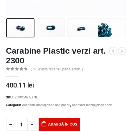
Carabine Plastic verzi art.
2300
( Nu există recenzii până acum. )
0
out of 5
400.11
lei
SKU:
2300CARABINE
Categorii:
Accesorii montaj plase anti-pasari
,
Accesorii montaj plase sport
ADAUGĂ ÎN COȘ