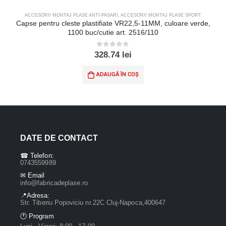
ACCESORII MONTAJ PLASE ANTI-PASARI
,
ACCESORII MONTAJ PLASE SPORT
Capse pentru cleste plastifiate VR22,5-11MM, culoare verde,
1100 buc/cutie art. 2516/110
0
out of 5
328.74
lei
ADAUGĂ ÎN COȘ
DATE DE CONTACT
☎ Telefon:
0743559989
✉ Email
info@fabricadeplase.ro
📍Adresa:
Str. Tiberiu Popoviciu nr.22C Cluj-Napoca,400647
🕐 Program