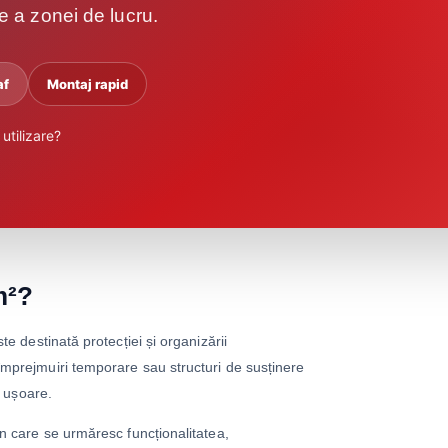
nte a zonei de lucru.
af
Montaj rapid
utilizare?
m²?
te destinată protecției și organizării
împrejmuiri temporare sau structuri de susținere
r ușoare.
în care se urmăresc funcționalitatea,