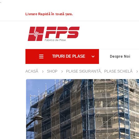
`
Livrare Rapidă în toată țara.
TIPURI DE PLASE
Despre Noi
ACASĂ
SHOP
PLASE SIGURANTĂ
,
PLASE SCHELĂ