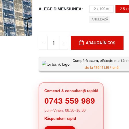
ALEGE DIMENSIUNEA
2 x 100 m
2.5 x
ANULEAZĂ
ADAUGĂ ÎN COȘ
Cumpără acum, plătește mai târzi
de la 129.11 LEI / lună
Comenzi & consultanță rapidă
0743 559 989
Luni–Vineri, 08:30–16:30
Răspundem rapid