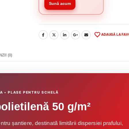
Sună acum
ADAUGĂ LA FAV
ZII (0)
A • PLASE PENTRU SCHELĂ
olietilenă 50 g/m²
ru șantiere, destinată limitării dispersiei prafului,