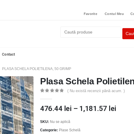
Favorite
Contul Meu
C
Contact
PLASA SCHELA POLIETILENA, 50 GR/MP
Plasa Schela Polietile
( Nu există recenzii până acum. )
0
out of 5
476.44
lei
–
1,181.57
lei
SKU:
Nu se aplică
Categorie:
Plase Schelă