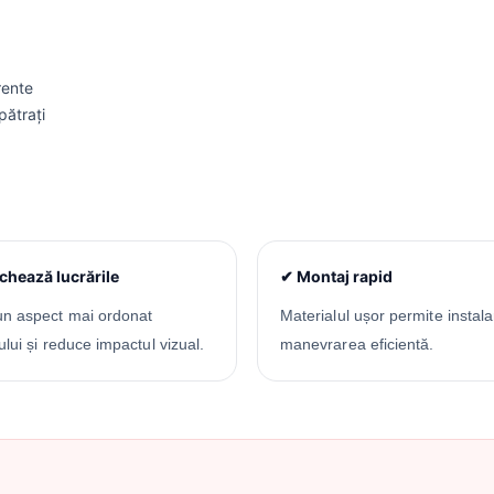
rente
pătrați
hează lucrările
✔ Montaj rapid
un aspect mai ordonat
Materialul ușor permite instala
ului și reduce impactul vizual.
manevrarea eficientă.