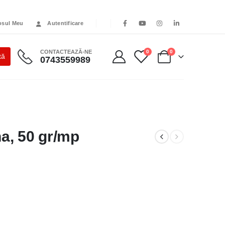
osul Meu
Autentificare
CONTACTEAZĂ-NE
0
0
0743559989
na, 50 gr/mp