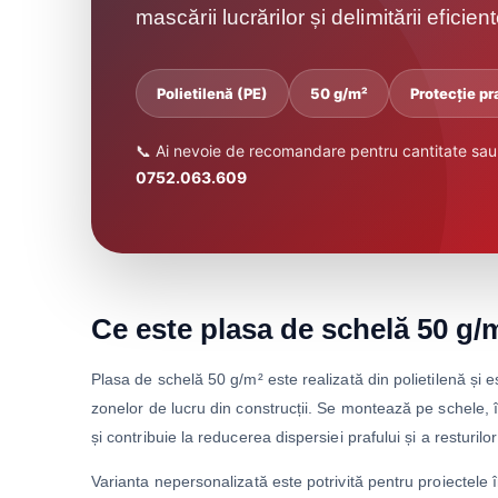
mascării lucrărilor și delimitării eficie
Polietilenă (PE)
50 g/m²
Protecție pr
📞 Ai nevoie de recomandare pentru cantitate sau 
0752.063.609
Ce este plasa de schelă 50 g/
Plasa de schelă 50 g/m² este realizată din polietilenă și es
zonelor de lucru din construcții. Se montează pe schele, 
și contribuie la reducerea dispersiei prafului și a resturilo
Varianta nepersonalizată este potrivită pentru proiectele 